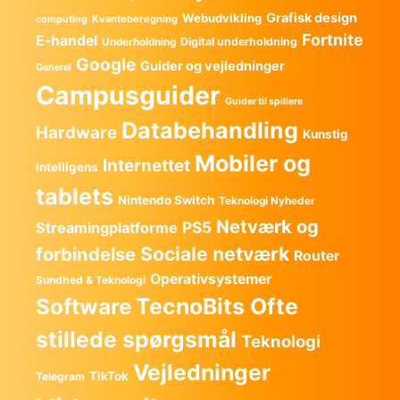
Grafisk design
Webudvikling
Kvanteberegning
computing
Fortnite
E-handel
Digital underholdning
Underholdning
Google
Guider og vejledninger
Generel
Campusguider
Guider til spillere
Databehandling
Hardware
Kunstig
Mobiler og
Internettet
intelligens
tablets
Nintendo Switch
Teknologi Nyheder
Netværk og
PS5
Streamingplatforme
Sociale netværk
forbindelse
Router
Operativsystemer
Sundhed & Teknologi
TecnoBits Ofte
Software
stillede spørgsmål
Teknologi
Vejledninger
TikTok
Telegram