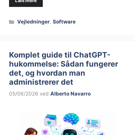
Læs mere
Kategorier
Vejledninger
,
Software
Komplet guide til ChatGPT-
hukommelse: Sådan fungerer
det, og hvordan man
administrerer det
05/06/2026
ved
Alberto Navarro