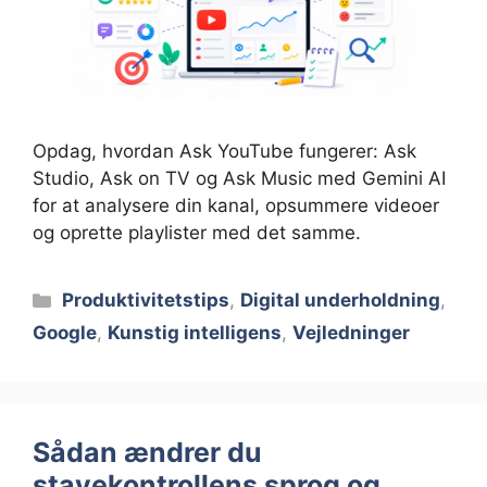
Opdag, hvordan Ask YouTube fungerer: Ask
Studio, Ask on TV og Ask Music med Gemini AI
for at analysere din kanal, opsummere videoer
og oprette playlister med det samme.
Kategorier
Produktivitetstips
,
Digital underholdning
,
Google
,
Kunstig intelligens
,
Vejledninger
Sådan ændrer du
stavekontrollens sprog og