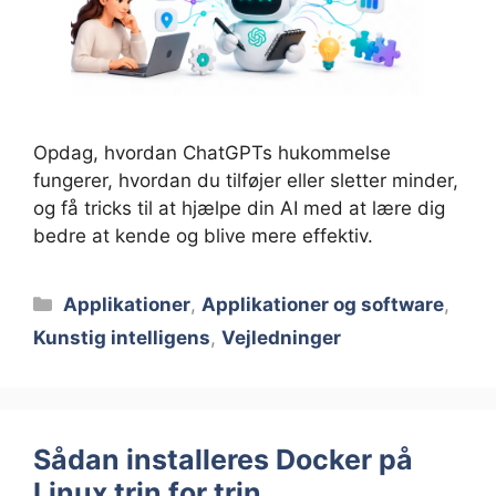
Opdag, hvordan ChatGPTs hukommelse
fungerer, hvordan du tilføjer eller sletter minder,
og få tricks til at hjælpe din AI med at lære dig
bedre at kende og blive mere effektiv.
Kategorier
Applikationer
,
Applikationer og software
,
Kunstig intelligens
,
Vejledninger
Sådan installeres Docker på
Linux trin for trin