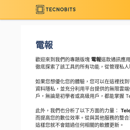
跳
至
內
容
電報
歡迎來到我們的專題版塊
電報
這款通訊應用程
徹底探索了該工具的所有功能，從管理私人
如果您想優化您的體驗，您可以在這裡找
資料隱私，並充分利用平台提供的無限雲
戶，無論是初學者或高級用戶，都能掌握 Tel
此外，我們也分析了以下方面的力量：
Te
而提高您的數位效率。從與其他服務的整合
這樣您就不會錯過任何相關的軟體更新。