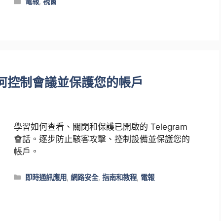
類
電報
,
視窗
別
：如何控制會議並保護您的帳戶
學習如何查看、關閉和保護已開啟的 Telegram
會話。逐步防止駭客攻擊、控制設備並保護您的
帳戶。
類
即時通訊應用
,
網路安全
,
指南和教程
,
電報
別