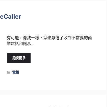
Caller
有可能，像我一樣，您也厭倦了收到不需要的商
業電話和訊息...
閱讀更多
類
電報
別