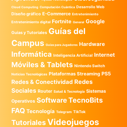
Desarrollo Web
Computación Cuántica
Cloud Computing
E-Commerce
Diseño gráfico
Entretenimiento
Google
Fortnite
Entretenimiento digital
General
Guías del
Guias y Tutoriales
Campus
Hardware
Guías para Jugadores
Informática
Internet
Inteligencia Artificial
Móviles & Tablets
Nintendo Switch
PS5
Plataformas Streaming
Noticias Tecnológicas
Redes
Redes & Conectividad
Sociales
Router
Sistemas
Salud & Tecnología
TecnoBits
Software
Operativos
FAQ
Tecnología
TikTok
Telegram
Videojuegos
Tutoriales