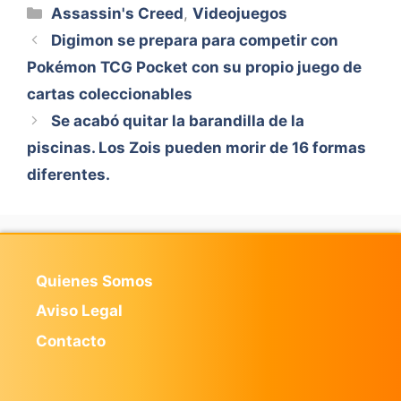
Categorías
Assassin's Creed
,
Videojuegos
Digimon se prepara para competir con
Pokémon TCG Pocket con su propio juego de
cartas coleccionables
Se acabó quitar la barandilla de la
piscinas. Los Zois pueden morir de 16 formas
diferentes.
Quienes Somos
Aviso Legal
Contacto