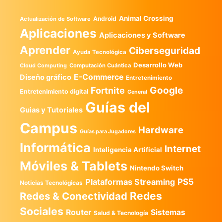
Animal Crossing
Android
Actualización de Software
Aplicaciones
Aplicaciones y Software
Aprender
Ciberseguridad
Ayuda Tecnológica
Desarrollo Web
Computación Cuántica
Cloud Computing
E-Commerce
Diseño gráfico
Entretenimiento
Google
Fortnite
Entretenimiento digital
General
Guías del
Guias y Tutoriales
Campus
Hardware
Guías para Jugadores
Informática
Internet
Inteligencia Artificial
Móviles & Tablets
Nintendo Switch
PS5
Plataformas Streaming
Noticias Tecnológicas
Redes
Redes & Conectividad
Sociales
Router
Sistemas
Salud & Tecnología