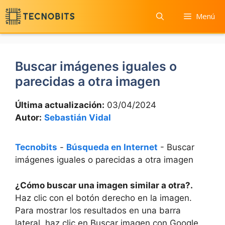
Saltar
Menú
al
contenido
Buscar imágenes iguales o
parecidas a otra imagen
Última actualización:
03/04/2024
Autor:
Sebastián Vidal
Tecnobits
-
Búsqueda en Internet
-
Buscar
imágenes iguales o parecidas a otra imagen
¿Cómo buscar una imagen similar a otra?.
Haz clic con el botón‌ derecho en la imagen.
Para mostrar los resultados en una barra⁣
lateral, haz clic en‍ Buscar imagen con Google.