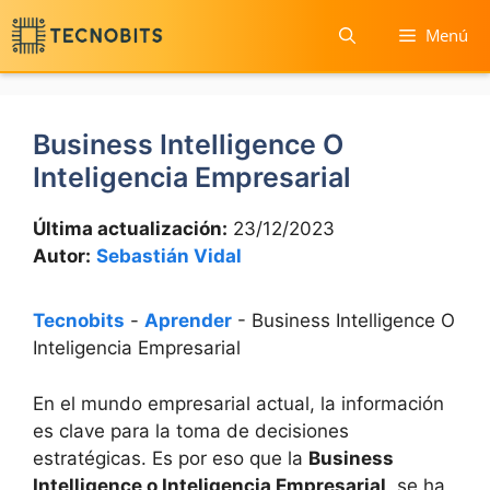
Saltar
Menú
al
contenido
Business Intelligence O
Inteligencia Empresarial
Última actualización:
23/12/2023
Autor:
Sebastián Vidal
Tecnobits
-
Aprender
-
Business Intelligence O
Inteligencia Empresarial
En el mundo empresarial actual, ‍la información
es clave para la toma de decisiones
estratégicas. Es por eso que la
Business
Intelligence o Inteligencia Empresarial
​ se ha