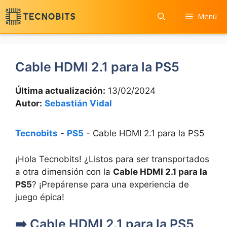
Saltar
Menú
al
contenido
Cable HDMI 2.1 para la PS5
Última actualización:
13/02/2024
Autor:
Sebastián Vidal
Tecnobits
-
PS5
-
Cable HDMI 2.1 para la PS5
¡Hola Tecnobits! ¿Listos para ser transportados
a otra dimensión con la
Cable HDMI 2.1 para la
PS5
? ¡Prepárense para una experiencia de
juego épica!
➡️ Cable HDMI 2.1 para la PS5