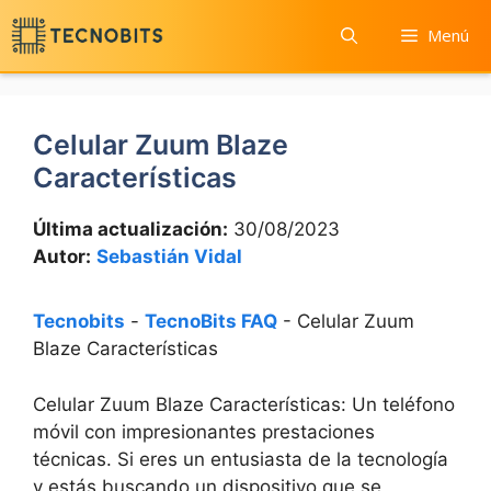
Saltar
Menú
al
contenido
Celular Zuum Blaze
Características
Última actualización:
30/08/2023
Autor:
Sebastián Vidal
Tecnobits
-
TecnoBits FAQ
-
Celular Zuum
Blaze Características
Celular Zuum Blaze Características: Un teléfono‌
móvil con impresionantes prestaciones
técnicas. Si eres un entusiasta de ⁣la tecnología
y estás buscando un dispositivo que se