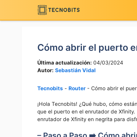
Saltar
al
contenido
Cómo abrir el puerto e
Última actualización:
04/03/2024
Autor:
Sebastián Vidal
Tecnobits
-
Router
-
Cómo abrir el puer
¡Hola Tecnobits! ¿Qué hubo, cómo están 
que el puerto en el enrutador de Xfinity.
enrutador​ de Xfinity en negrita para dis
– Paso a Paso ➡️ Cómo⁢ abrir