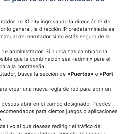
tador de Xfinity ⁢ingresando la dirección IP del
 lo general, la dirección ‌IP predeterminada es​
 manual del enrutador si⁤ no estás seguro de la
 de administrador. Si nunca has cambiado la
sible que la combinación sea «admin» para el
ara la contraseña.
utador, busca la ⁤sección de
«Puertos»
o
«Port
ra crear una ‍nueva ‍regla de red para abrir un
 deseas abrir en el campo designado. Puedes
recomendados para ciertos juegos o aplicaciones
s.
ositivo al que deseas redirigir el tráfico del
ón IP de tu⁤ computadora, consola de juegos o