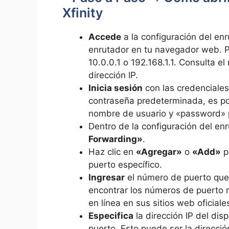
Xfinity
Accede
a la configuración del enru
enrutador en tu navegador web. Por
10.0.0.1 o 192.168.1.1. Consulta el
dirección IP.
Inicia sesión
con las credenciales
contraseña predeterminada, es po
nombre de usuario y «password» p
Dentro de la configuración del enr
Forwarding»
.
Haz clic en‍
«Agregar»
o
«Add»
pa
puerto específico.
Ingresar
el número de puerto que
encontrar los números de puerto 
en línea en sus sitios web oficiale
Especifica
la dirección IP del⁣ disp
puerto. Esto puede ser la direcci