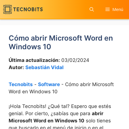
Saltar
Menú
al
contenido
Cómo abrir Microsoft Word en
Windows 10
Última actualización:
03/02/2024
Autor:
Sebastián Vidal
Tecnobits
-
Software
-
Cómo abrir Microsoft
Word en Windows 10
¡Hola Tecnobits! ¿Qué tal? Espero que estés
genial. Por cierto, ¿sabías que para
abrir
Microsoft Word en Windows 10
solo tienes
que buscarlo en el menú de inicio o en el