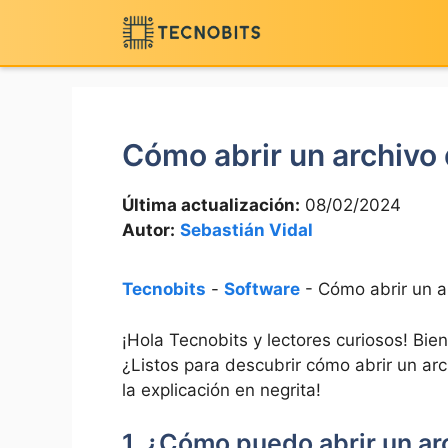
Saltar
al
contenido
Cómo abrir un archivo
Última actualización:
08/02/2024
Autor:
Sebastián Vidal
Tecnobits
-
Software
-
Cómo abrir un 
¡Hola⁣ Tecnobits ‌y⁢ lectores curiosos! B
¿Listos para‍ descubrir⁢ cómo abrir un a
la explicación en negrita!
1. ¿Cómo puedo abrir un a