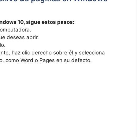
Windows 10, sigue estos pasos:
 computadora.
ue deseas⁣ abrir.
lo.
te, haz clic⁢ derecho sobre él ‌y ​selecciona
do, como Word o Pages en ‍su defecto.