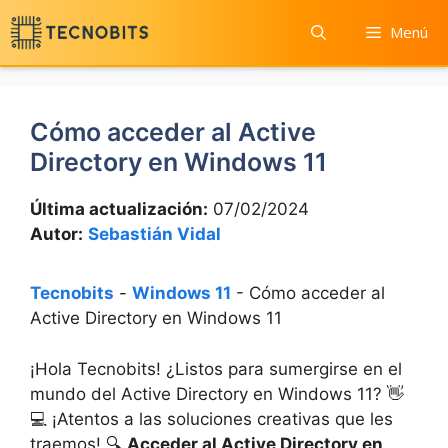
Saltar
Menú
al
contenido
Cómo acceder al Active
Directory en Windows 11
Última actualización:
07/02/2024
Autor:
Sebastián Vidal
Tecnobits
-
Windows 11
-
Cómo acceder al
Active Directory en Windows 11
¡Hola Tecnobits! ¿Listos para sumergirse en el
mundo del Active Directory en Windows 11? 👋
💻 ¡Atentos a las soluciones creativas que les
traemos! 🔍
Acceder al Active Directory en