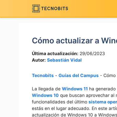
Saltar
al
contenido
Cómo actualizar a Wi
Última actualización:
29/06/2023
Autor:
Sebastián Vidal
Tecnobits
-
Guías del Campus
-
Cómo 
La llegada de
Windows 11
ha generado u
Windows 10
que buscan aprovechar al m
funcionalidades del último
sistema oper
estás en el lugar adecuado. En este artí
actualización de Windows 10 a Windows 1