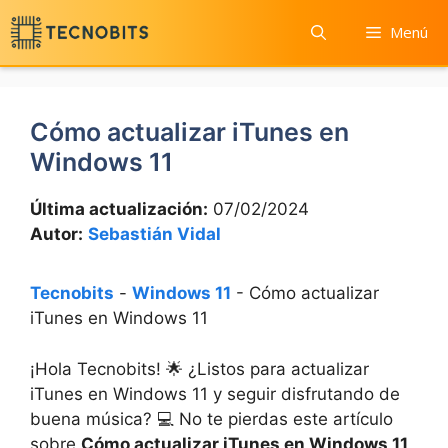
Saltar
Menú
al
contenido
Cómo actualizar iTunes en
Windows 11
Última actualización:
07/02/2024
Autor:
Sebastián Vidal
Tecnobits
-
Windows 11
-
Cómo actualizar
iTunes en Windows 11
¡Hola Tecnobits! 🌟 ¿Listos ⁣para actualizar
iTunes en Windows 11 y seguir ⁣disfrutando de
buena música? 💻 No te pierdas este artículo
sobre
Cómo actualizar iTunes en Windows 11