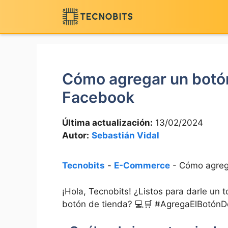
Saltar
al
contenido
Cómo agregar un botón
Facebook
Última actualización:
13/02/2024
Autor:
Sebastián Vidal
Tecnobits
-
E-Commerce
-
Cómo agrega
¡Hola, Tecnobits! ¿Listos ⁢para darle un
botón de tienda?‌ 💻🛒 #AgregaElBotón