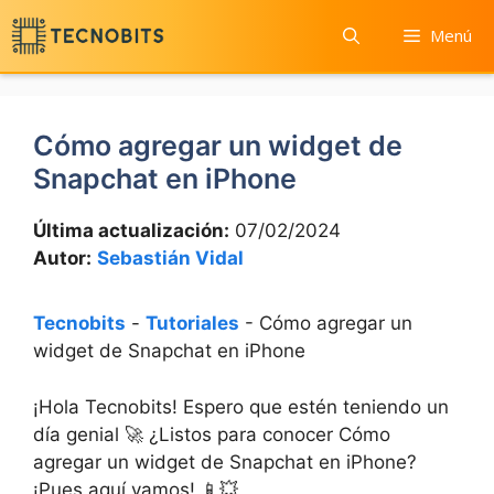
Saltar
Menú
al
contenido
Cómo agregar un widget de
Snapchat en iPhone
Última actualización:
07/02/2024
Autor:
Sebastián Vidal
Tecnobits
-
Tutoriales
-
Cómo agregar un
widget de Snapchat en iPhone
¡Hola Tecnobits! Espero‌ que ⁢estén⁤ teniendo un
día genial 🚀 ¿Listos para conocer Cómo
agregar un widget de Snapchat en iPhone?
¡Pues aquí vamos! 📱💥⁣