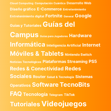
Desarrollo Web
Computación Cuántica
Cloud Computing
E-Commerce
Diseño gráfico
Entretenimiento
Google
Fortnite
Entretenimiento digital
General
Guías del
Guias y Tutoriales
Campus
Hardware
Guías para Jugadores
Informática
Internet
Inteligencia Artificial
Móviles & Tablets
Nintendo Switch
PS5
Plataformas Streaming
Noticias Tecnológicas
Redes
Redes & Conectividad
Sociales
Router
Sistemas
Salud & Tecnología
TecnoBits
Software
Operativos
FAQ
Tecnología
TikTok
Telegram
Videojuegos
Tutoriales