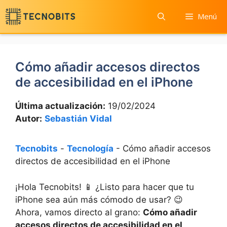
Saltar
Menú
al
contenido
Cómo añadir accesos directos
de accesibilidad en el iPhone
Última actualización:
19/02/2024
Autor:
Sebastián Vidal
Tecnobits
-
Tecnología
-
Cómo añadir accesos
directos de accesibilidad en el iPhone
¡Hola ⁤Tecnobits! 📱 ¿Listo para⁣ hacer que tu
iPhone sea aún más cómodo de usar? 😉
Ahora, vamos directo al grano:
Cómo añadir
accesos directos de⁤ accesibilidad en el