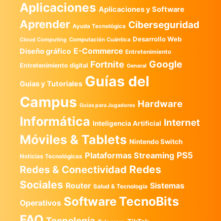
Aplicaciones
Aplicaciones y Software
Aprender
Ciberseguridad
Ayuda Tecnológica
Desarrollo Web
Computación Cuántica
Cloud Computing
E-Commerce
Diseño gráfico
Entretenimiento
Google
Fortnite
Entretenimiento digital
General
Guías del
Guias y Tutoriales
Campus
Hardware
Guías para Jugadores
Informática
Internet
Inteligencia Artificial
Móviles & Tablets
Nintendo Switch
PS5
Plataformas Streaming
Noticias Tecnológicas
Redes
Redes & Conectividad
Sociales
Router
Sistemas
Salud & Tecnología
TecnoBits
Software
Operativos
FAQ
Tecnología