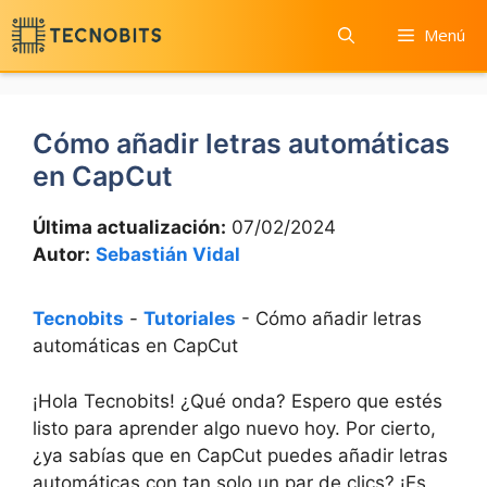
Saltar
Menú
al
contenido
Cómo añadir letras automáticas
en CapCut
Última actualización:
07/02/2024
Autor:
Sebastián Vidal
Tecnobits
-
Tutoriales
-
Cómo añadir letras
automáticas en CapCut
¡Hola ⁤Tecnobits!⁣ ¿Qué onda? Espero que estés
listo para aprender algo nuevo hoy. Por ⁤cierto,
¿ya sabías que en CapCut puedes añadir letras
automáticas ⁣con tan solo un par de clics? ¡Es