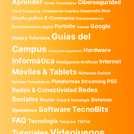
Aprender
Ciberseguridad
Ayuda Tecnológica
Desarrollo Web
Computación Cuántica
Cloud Computing
E-Commerce
Diseño gráfico
Entretenimiento
Google
Fortnite
Entretenimiento digital
General
Guías del
Guias y Tutoriales
Campus
Hardware
Guías para Jugadores
Informática
Internet
Inteligencia Artificial
Móviles & Tablets
Nintendo Switch
PS5
Plataformas Streaming
Noticias Tecnológicas
Redes
Redes & Conectividad
Sociales
Router
Sistemas
Salud & Tecnología
TecnoBits
Software
Operativos
FAQ
Tecnología
TikTok
Telegram
Videojuegos
Tutoriales