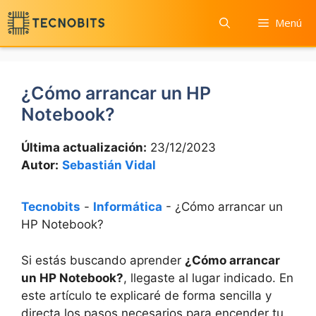
Saltar
Menú
al
contenido
¿Cómo arrancar un HP
Notebook?
Última actualización:
23/12/2023
Autor:
Sebastián Vidal
Tecnobits
-
Informática
-
¿Cómo arrancar un
HP Notebook?
Si estás buscando aprender
¿Cómo arrancar
un HP Notebook?
, llegaste al lugar indicado. En
este artículo te explicaré de forma sencilla y
directa los pasos necesarios para encender tu