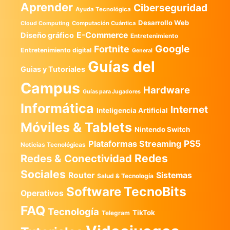
Aprender
Ciberseguridad
Ayuda Tecnológica
Desarrollo Web
Computación Cuántica
Cloud Computing
E-Commerce
Diseño gráfico
Entretenimiento
Google
Fortnite
Entretenimiento digital
General
Guías del
Guias y Tutoriales
Campus
Hardware
Guías para Jugadores
Informática
Internet
Inteligencia Artificial
Móviles & Tablets
Nintendo Switch
PS5
Plataformas Streaming
Noticias Tecnológicas
Redes
Redes & Conectividad
Sociales
Router
Sistemas
Salud & Tecnología
TecnoBits
Software
Operativos
FAQ
Tecnología
TikTok
Telegram