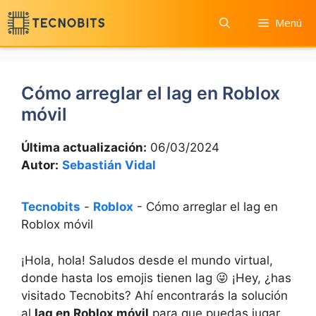
Saltar
Menú
al
contenido
Cómo arreglar el lag en Roblox
móvil
Última actualización:
06/03/2024
Autor:
Sebastián Vidal
Tecnobits
-
Roblox
-
Cómo arreglar el lag en
Roblox móvil
¡Hola, hola!⁢ Saludos desde el ‍mundo virtual,
donde hasta los ‌emojis​ tienen⁤ lag 😜 ¡Hey, ‍¿has
visitado ⁣Tecnobits? Ahí encontrarás la ‌solución
al⁣
lag en Roblox móvil
para que puedas jugar