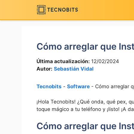
Saltar
al
contenido
Cómo arreglar que Ins
Última actualización:
12/02/2024
Autor:
Sebastián Vidal
Tecnobits
-
Software
-
Cómo arreglar q
¡Hola Tecnobits! ¿Qué onda, qué pex, qué
toque mágico a tu teléfono y ¡listo! ¡A dar
Cómo​ arreglar que ‌In