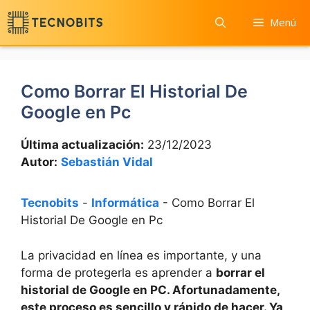
Saltar
Menú
al
contenido
Como Borrar El Historial De
Google en Pc
Última actualización:
23/12/2023
Autor:
Sebastián Vidal
Tecnobits
-
Informática
-
Como Borrar El
Historial De Google en Pc
La privacidad en línea es importante, y una
forma de protegerla es aprender a
borrar el
historial de Google en PC
. Afortunadamente,
este proceso es sencillo y rápido de hacer. Ya