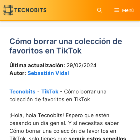
Saltar
Menú
al
contenido
Cómo borrar una colección de
favoritos en TikTok
Última actualización:
29/02/2024
Autor:
Sebastián Vidal
Tecnobits
-
TikTok
-
Cómo borrar una
colección de favoritos en TikTok
¡Hola, hola Tecnobits! Espero que estén
pasando un día genial. Y si necesitas saber
Cómo borrar una colección de favoritos en
TikTok, solo tienes que
seguir estos sencillos