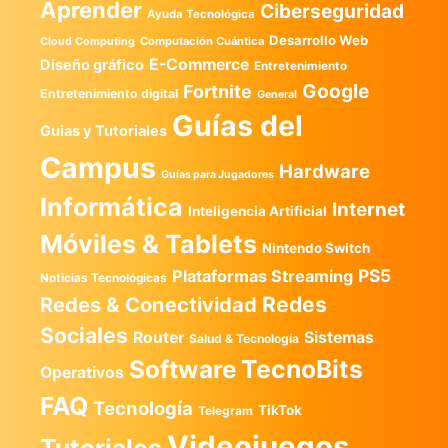
Aprender
Ciberseguridad
Ayuda Tecnológica
Desarrollo Web
Computación Cuántica
Cloud Computing
E-Commerce
Diseño gráfico
Entretenimiento
Google
Fortnite
Entretenimiento digital
General
Guías del
Guias y Tutoriales
Campus
Hardware
Guías para Jugadores
Informática
Internet
Inteligencia Artificial
Móviles & Tablets
Nintendo Switch
PS5
Plataformas Streaming
Noticias Tecnológicas
Redes
Redes & Conectividad
Sociales
Router
Sistemas
Salud & Tecnología
TecnoBits
Software
Operativos
FAQ
Tecnología
TikTok
Telegram
Videojuegos