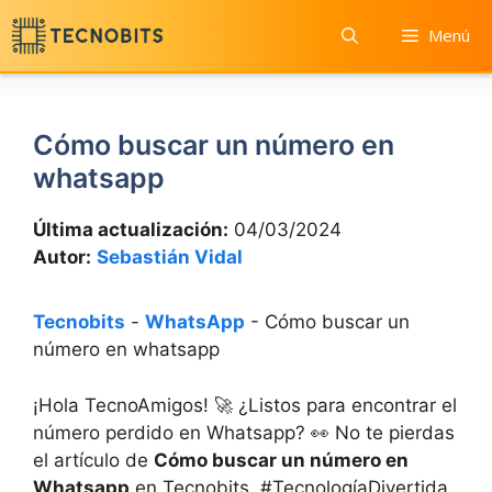
Saltar
Menú
al
contenido
Cómo buscar un número en
whatsapp
Última actualización:
04/03/2024
Autor:
Sebastián Vidal
Tecnobits
-
WhatsApp
-
Cómo buscar un
número en whatsapp
¡Hola TecnoAmigos!​ 🚀 ¿Listos para ​encontrar el
número perdido⁣ en Whatsapp?​ 👀 No te pierdas
⁢el artículo‍ de
Cómo buscar un número en
Whatsapp
en Tecnobits. #TecnologíaDivertida