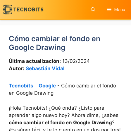
Saltar
Menú
al
contenido
Cómo cambiar el fondo en
Google Drawing
Última actualización:
13/02/2024
Autor:
Sebastián Vidal
Tecnobits
-
Google
-
Cómo cambiar el fondo
en Google Drawing
¡Hola Tecnobits! ¿Qué onda?⁢ ¿Listo para
aprender algo ‍nuevo hoy?‌ Ahora dime, ¿sabes
cómo cambiar el fondo ​en Google⁢ Drawing
?⁤
¡Es súper⁤ fácil ⁤y te lo‌ cuento en ​un ⁢dos por tres! ⁤