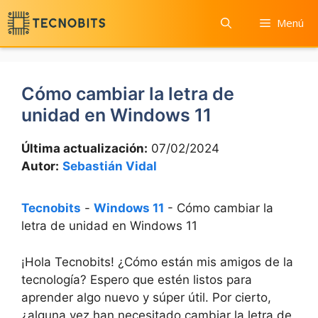
Saltar
Menú
al
contenido
Cómo cambiar la letra de
unidad en Windows 11
Última actualización:
07/02/2024
Autor:
Sebastián Vidal
Tecnobits
-
Windows 11
-
Cómo cambiar la
letra de unidad en Windows 11
¡Hola Tecnobits! ​¿Cómo están mis ​amigos de la
tecnología? Espero que estén listos para‍
aprender ‍algo nuevo y súper útil. Por cierto,​
¿alguna vez ‌han necesitado ⁣cambiar la⁤ letra de