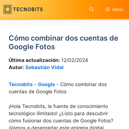
Saltar
Menú
al
contenido
Cómo combinar dos cuentas de
Google Fotos
Última actualización:
12/02/2024
Autor:
Sebastián Vidal
Tecnobits
-
Google
-
Cómo combinar dos
cuentas de Google Fotos
¡Hola Tecnobits, la fuente de conocimiento⁢
tecnológico ilimitado! ⁣¿Listo para descubrir​
cómo fusionar dos cuentas de⁣ Google Fotos?
¡Vamos a desenredar este⁢ enigma‍ digital