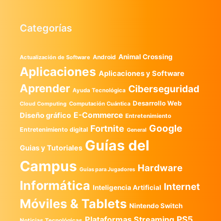
Categorías
Animal Crossing
Android
Actualización de Software
Aplicaciones
Aplicaciones y Software
Aprender
Ciberseguridad
Ayuda Tecnológica
Desarrollo Web
Computación Cuántica
Cloud Computing
E-Commerce
Diseño gráfico
Entretenimiento
Google
Fortnite
Entretenimiento digital
General
Guías del
Guias y Tutoriales
Campus
Hardware
Guías para Jugadores
Informática
Internet
Inteligencia Artificial
Móviles & Tablets
Nintendo Switch
PS5
Plataformas Streaming
Noticias Tecnológicas