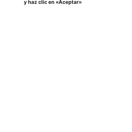
y haz​ clic⁢ en «Aceptar»