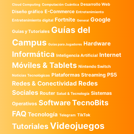
Desarrollo Web
Computación Cuántica
Cloud Computing
E-Commerce
Diseño gráfico
Entretenimiento
Google
Fortnite
Entretenimiento digital
General
Guías del
Guias y Tutoriales
Campus
Hardware
Guías para Jugadores
Informática
Internet
Inteligencia Artificial
Móviles & Tablets
Nintendo Switch
PS5
Plataformas Streaming
Noticias Tecnológicas
Redes
Redes & Conectividad
Sociales
Router
Sistemas
Salud & Tecnología
TecnoBits
Software
Operativos
FAQ
Tecnología
TikTok
Telegram
Videojuegos
Tutoriales