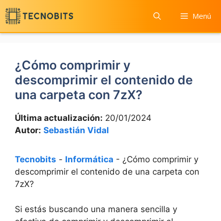
Saltar
Menú
al
contenido
¿Cómo comprimir y
descomprimir el contenido de
una carpeta con 7zX?
Última actualización:
20/01/2024
Autor:
Sebastián Vidal
Tecnobits
-
Informática
-
¿Cómo comprimir y
descomprimir el contenido de una carpeta con
7zX?
​Si estás buscando‌ una manera sencilla y‌