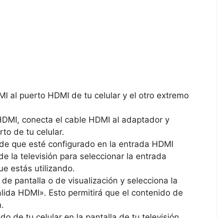
al puerto HDMI ⁤de tu celular⁤ y el ⁣otro ⁢extremo
 ⁢HDMI, conecta el cable​ HDMI al adaptador y
o de⁤ tu​ celular.
te de que esté configurado en la entrada HDMI
 de‍ la televisión para seleccionar la entrada
e estás utilizando.
n de pantalla o de visualización y selecciona⁢ la
alida HDMI». Esto permitirá que el contenido de
n.
do de tu⁣ celular en la ⁢pantalla de tu televisión.