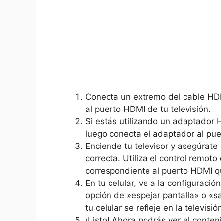
Conecta un extremo del cable HDMI‌ 
al puerto HDMI de tu televisión.
Si ⁣estás⁣ utilizando un ⁤adaptador
luego conecta el adaptador al ​puert
Enciende⁢ tu televisor⁢ y asegúra
correcta. Utiliza el ⁢control remoto
correspondiente al puerto HDMI qu
En tu ⁣celular, ve a la configuració
opción de ⁤»espejar pantalla» o «s
tu celular se ⁤refleje en la televisió
¡Listo! Ahora podrás ver‍ el​ conteni