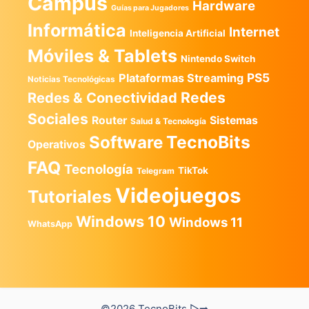
Campus
Hardware
Guías para Jugadores
Informática
Internet
Inteligencia Artificial
Móviles & Tablets
Nintendo Switch
PS5
Plataformas Streaming
Noticias Tecnológicas
Redes
Redes & Conectividad
Sociales
Router
Sistemas
Salud & Tecnología
TecnoBits
Software
Operativos
FAQ
Tecnología
TikTok
Telegram
Videojuegos
Tutoriales
Windows 10
Windows 11
WhatsApp
©2026 TecnoBits ▷➡️