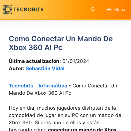
Saltar
Menú
al
contenido
Como Conectar Un Mando De
Xbox 360 Al Pc
Última actualización:
01/01/2024
Autor:
Sebastián Vidal
Tecnobits
-
Informática
-
Como Conectar Un
Mando De Xbox 360 Al Pc
Hoy en día, muchos jugadores disfrutan de la
comodidad de jugar en su PC con un mando de
Xbox 360. Si eres uno de ellos y estás
buscando cómo
conectar un mando de Xbox