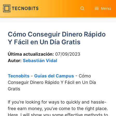
Saltar
Menú
al
contenido
Cómo Conseguir Dinero Rápido
Y Fácil en Un Día Gratis
Última actualización:
07/09/2023
Autor:
Sebastián Vidal
Tecnobits
-
Guías del Campus
-
Cómo
Conseguir Dinero Rápido Y Fácil en Un Día
Gratis
If you’re looking for ways to quickly and hassle-
free earn money, you’ve come to the right place.
Here, I will show you some effective methods to