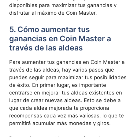
disponibles para maximizar tus ganancias y
disfrutar al máximo de Coin Master.
5. Cómo aumentar tus
ganancias en Coin Master a
través de las aldeas
Para aumentar tus ganancias en Coin Master a
través de las aldeas, hay varios pasos que
puedes seguir para maximizar tus posibilidades
de éxito. En primer lugar, es importante
centrarse en mejorar tus aldeas existentes en
lugar de crear nuevas aldeas. Esto se debe a
que cada aldea mejorada te proporciona
recompensas cada vez más valiosas, lo que te
permitirá acumular más monedas y giros.