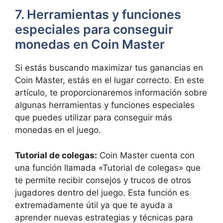
7. Herramientas y funciones
especiales para conseguir
monedas en Coin Master
Si estás buscando maximizar tus ganancias en
Coin Master, estás en el lugar correcto. En este
artículo, te proporcionaremos información sobre
algunas herramientas y funciones especiales
que puedes utilizar para conseguir más
monedas en el juego.
Tutorial de colegas:
Coin Master cuenta con
una función llamada «Tutorial de colegas» que
te permite recibir consejos y trucos de otros
jugadores dentro del juego. Esta función es
extremadamente útil ya que te ayuda a
aprender nuevas estrategias y técnicas para