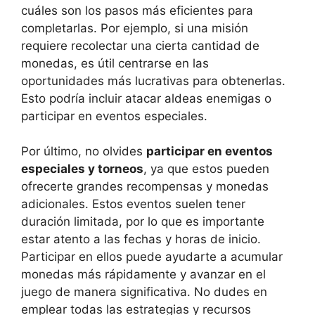
cuáles son los pasos más eficientes para
completarlas. Por ejemplo, si una misión
requiere recolectar una cierta cantidad de
monedas, es útil centrarse en las
oportunidades más lucrativas para obtenerlas.
Esto podría incluir atacar aldeas enemigas o
participar en eventos especiales.
Por último, no olvides
participar en eventos
especiales y torneos
, ya que estos pueden
ofrecerte grandes recompensas y monedas
adicionales. Estos eventos suelen tener
duración limitada, por lo que es importante
estar atento a las fechas y horas de inicio.
Participar en ellos puede ayudarte a acumular
monedas más rápidamente y avanzar en el
juego de manera significativa. No dudes en
emplear todas las estrategias y recursos