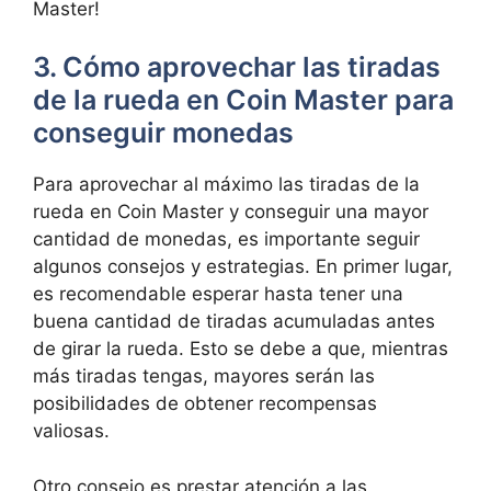
Master!
3. Cómo aprovechar las tiradas
de la rueda en Coin Master para
conseguir monedas
Para aprovechar al máximo las tiradas de la
rueda en Coin Master y conseguir una mayor
cantidad de monedas, es importante seguir
algunos consejos y estrategias. En primer lugar,
es recomendable esperar hasta tener una
buena cantidad de tiradas acumuladas antes
de girar la rueda. Esto se debe a que, mientras
más tiradas tengas, mayores serán las
posibilidades de obtener recompensas
valiosas.
Otro consejo es prestar atención a las