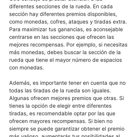
diferentes secciones de la rueda. En cada
sección hay diferentes premios disponibles,
como monedas, cofres, ataques y tiradas extra.
Para maximizar tus ganancias, es aconsejable
centrarse en las secciones que ofrecen las
mejores recompensas. Por ejemplo, si necesitas
más monedas, debes buscar la sección de la
rueda que tiene el mayor número de espacios
con monedas.
Además, es importante tener en cuenta que no
todas las tiradas de la rueda son iguales.
Algunas ofrecen mejores premios que otras. Si
tienes la opción de elegir entre diferentes
tiradas, es recomendable optar por las que
ofrecen mayores recompensas. Si bien no
siempre se puede garantizar obtener el premio
más valioso, aumentarás tus posibilidades al