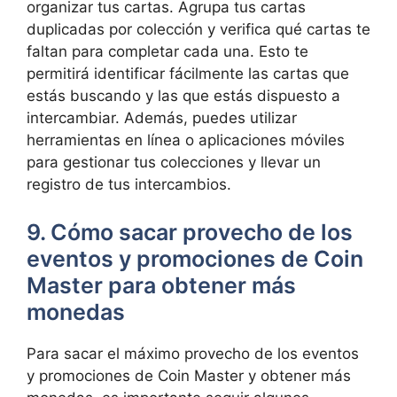
organizar tus cartas. Agrupa tus cartas
duplicadas por colección y verifica qué cartas te
faltan para completar cada una. Esto te
permitirá identificar fácilmente las cartas que
estás buscando y las que estás dispuesto a
intercambiar. Además, puedes utilizar
herramientas en línea o aplicaciones móviles
para gestionar tus colecciones y llevar un
registro de tus intercambios.
9. Cómo sacar provecho de los
eventos y promociones de Coin
Master para obtener más
monedas
Para sacar el máximo provecho de los eventos
y promociones de Coin Master y obtener más