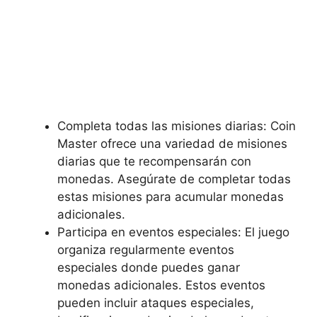
Completa todas las misiones diarias: Coin
Master ofrece una variedad de misiones
diarias que te recompensarán con
monedas. Asegúrate de completar todas
estas misiones para acumular monedas
adicionales.
Participa en eventos especiales: El juego
organiza regularmente eventos
especiales donde puedes ganar
monedas adicionales. Estos eventos
pueden incluir ataques especiales,