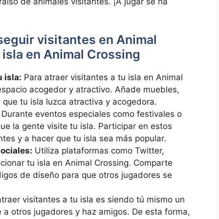
raíso de animales visitantes. ¡A jugar se ha
eguir visitantes en‍ Animal
⁢ isla en Animal Crossing
 isla:
​Para atraer ‌visitantes a tu isla en⁣ Animal ​
 espacio acogedor‍ y atractivo. Añade muebles,
ue tu isla luzca atractiva⁢ y⁤ acogedora.
Durante eventos‌ especiales como festivales o
 ⁢la gente visite tu isla. Participar en‍ estos
antes y a hacer que tu isla sea‌ más popular.
sociales:
Utiliza‌ plataformas como Twitter,
ionar tu isla en Animal Crossing. Comparte
digos de diseño para​ que‍ otros​ jugadores se
aer visitantes a tu⁣ isla es siendo⁢ tú mismo un
ce a‍ otros jugadores y haz amigos. De esta forma, ​