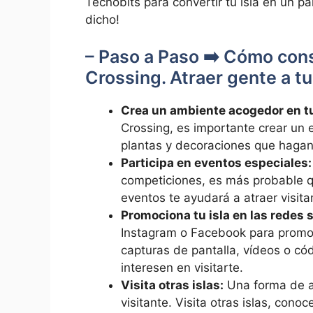
Tecnobits para convertir tu isla en un pa
dicho!
– Paso a Paso ➡️ Cómo cons
Crossing. Atraer gente a tu
Crea un ambiente acogedor en tu
Crossing, es importante crear un‍
plantas y decoraciones que hagan​ q
Participa‍ en eventos ‍especiales:
competiciones,⁢ es más probable que
eventos te ayudará ‌a ‌atraer visit
Promociona tu isla en ‌las redes 
Instagram o Facebook para promoc
capturas de‌ pantalla, vídeos o​ có
interesen ⁣en visitarte.
Visita⁣ otras islas:
Una forma de atr
visitante. Visita otras islas,‍ cono