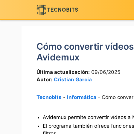
Saltar
al
contenido
Cómo convertir vídeos
Avidemux
Última actualización:
09/06/2025
Autor:
Cristian Garcia
Tecnobits
-
Informática
-
Cómo convert
Avidemux permite convertir vídeos a 
El programa también ofrece funciones p
filtros.