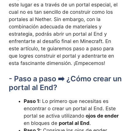
este lugar es a través ⁢de ​un portal especial, el
cual no‌ es tan sencillo de construir como los
portales ⁣al Nether. Sin embargo, con la
combinación adecuada de materiales y
estrategia, podrás abrir un‌ portal al End y
enfrentarte​ al⁢ desafío ⁣final‍ en Minecraft.‌ En
este artículo, ‌te guiaremos⁣ paso a paso para
que logres construir el portal y adentrarte en
esta fascinante dimensión. ⁣¡Empecemos!
-⁢ Paso a⁢ paso ➡️ ¿Cómo crear un
portal al ​End?
Paso 1:
Lo⁤ primero⁢ que necesitas es
encontrar o crear un portal al End. Este
portal se activa utilizando
ojos de⁣ ender
⁣
en⁤ bloques de
portal‍ al⁣ End
.
Paso 2:
Consigue​ los ojos de ender⁢