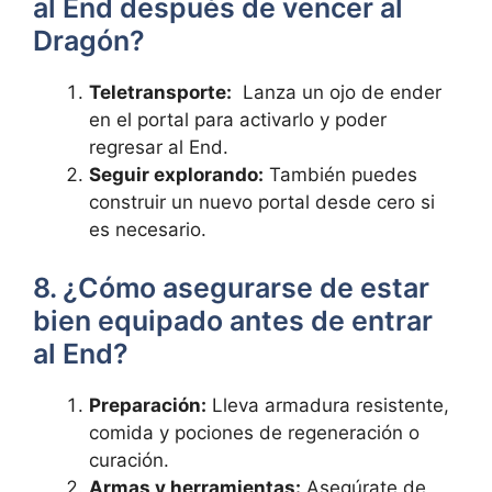
‍al End‍ después de vencer al⁢
Dragón?
Teletransporte:
​ Lanza un‍ ojo de ender
‍en⁢ el portal para ⁢activarlo ‍y poder
regresar al⁣ End.
Seguir explorando:
También⁣ puedes‍
construir ⁢un nuevo portal⁢ desde‍ cero ⁢si⁤
es⁢ necesario.
8. ¿Cómo‍ asegurarse‌ de ‌estar
bien equipado antes⁤ de entrar
al ‌End?
Preparación:
Lleva armadura​ resistente,
comida y⁢ pociones de regeneración o
curación.
Armas y‍ herramientas:
Asegúrate de