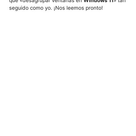
que «desagrupar ventanas en
Windows 11
» tan
seguido como yo. ¡Nos leemos pronto!