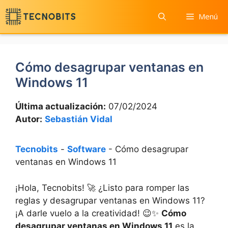
Saltar
Menú
al
contenido
Cómo desagrupar ventanas en
Windows 11
Última actualización:
07/02/2024
Autor:
Sebastián Vidal
Tecnobits
-
Software
-
Cómo desagrupar
ventanas en Windows 11
¡Hola, Tecnobits! 🚀 ¿Listo para romper las
reglas y desagrupar ventanas en Windows 11?
¡A darle vuelo a la creatividad! 😉✨
Cómo
desagrupar ventanas en Windows 11
es la