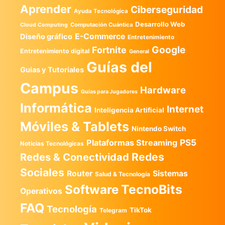
Aprender
Ciberseguridad
Ayuda Tecnológica
Desarrollo Web
Computación Cuántica
Cloud Computing
E-Commerce
Diseño gráfico
Entretenimiento
Google
Fortnite
Entretenimiento digital
General
Guías del
Guias y Tutoriales
Campus
Hardware
Guías para Jugadores
Informática
Internet
Inteligencia Artificial
Móviles & Tablets
Nintendo Switch
PS5
Plataformas Streaming
Noticias Tecnológicas
Redes
Redes & Conectividad
Sociales
Router
Sistemas
Salud & Tecnología
TecnoBits
Software
Operativos
FAQ
Tecnología
TikTok
Telegram