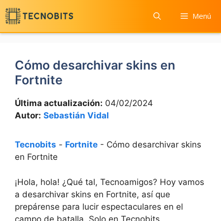
Saltar
Menú
al
contenido
Cómo desarchivar skins en
Fortnite
Última actualización:
04/02/2024
Autor:
Sebastián Vidal
Tecnobits
-
Fortnite
-
Cómo desarchivar skins
en Fortnite
¡Hola, hola! ¿Qué tal, Tecnoamigos? Hoy vamos
a desarchivar skins en Fortnite, así que
prepárense para lucir espectaculares en el
campo de batalla. Solo en Tecnobits