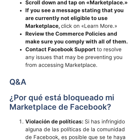
Scroll down and⁢ tap on⁣ «Marketplace.»
If ​you see a message stating​ that ⁢you
are currently⁢ not ‌eligible to use
Marketplace,
click on «Learn ⁢More.»
Review the Commerce ⁢Policies and
‍make sure⁢ you comply with all of them.
Contact Facebook Support​
to resolve
any⁤ issues⁢ that ⁤may‌ be preventing ‌you
from ⁢accessing ⁢Marketplace.
Q&A
¿Por ‌qué ‌está bloqueado mi⁢
Marketplace ⁢de Facebook?
Violación de políticas:
Si has infringido⁤
alguna de las políticas de la comunidad
de⁢ Facebook, es posible que se te haya​