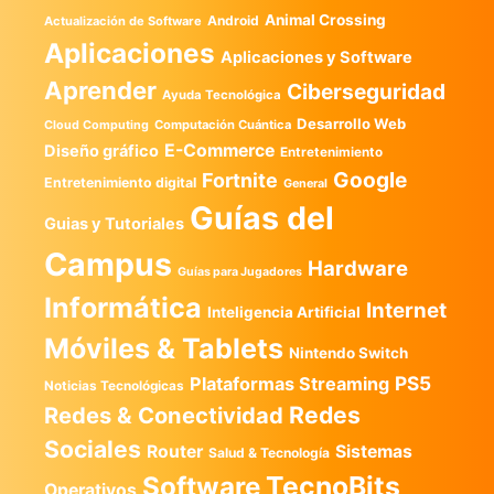
Animal Crossing
Android
Actualización de Software
Aplicaciones
Aplicaciones y Software
Aprender
Ciberseguridad
Ayuda Tecnológica
Desarrollo Web
Computación Cuántica
Cloud Computing
E-Commerce
Diseño gráfico
Entretenimiento
Google
Fortnite
Entretenimiento digital
General
Guías del
Guias y Tutoriales
Campus
Hardware
Guías para Jugadores
Informática
Internet
Inteligencia Artificial
Móviles & Tablets
Nintendo Switch
PS5
Plataformas Streaming
Noticias Tecnológicas
Redes
Redes & Conectividad
Sociales
Router
Sistemas
Salud & Tecnología
TecnoBits
Software
Operativos