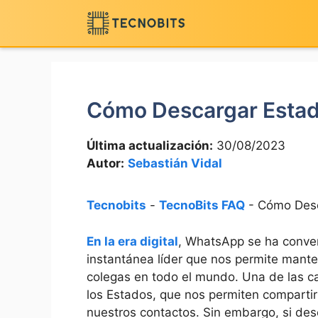
Saltar
al
contenido
Cómo Descargar Esta
Última actualización:
30/08/2023
Autor:
Sebastián Vidal
Tecnobits
-
TecnoBits FAQ
-
Cómo Desc
En la era digital
, WhatsApp se ha conver
instantánea líder​ que nos‌ permite mant
colegas en todo el mundo. Una ‍de las c
los Estados,‍ que nos ​permiten comparti
nuestros contactos. Sin embargo, ⁣si de