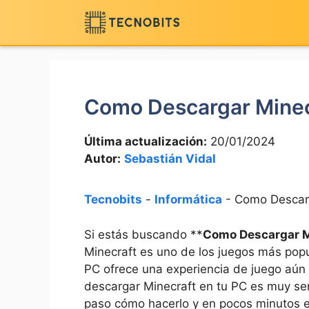
Saltar
al
contenido
Como Descargar Minec
Última actualización:
20/01/2024
Autor:
Sebastián Vidal
Tecnobits
-
Informática
-
Como Descarg
Si estás buscando **
Como Descargar M
Minecraft es uno de los juegos más popu
PC ofrece una experiencia de juego aú
descargar Minecraft en tu PC es muy senc
paso cómo hacerlo y en pocos minutos est