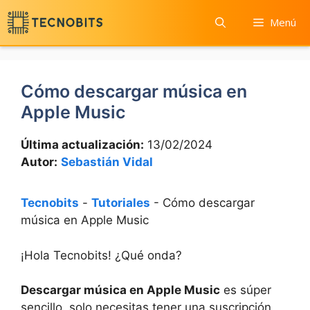
Saltar
Menú
al
contenido
Cómo descargar música en
Apple Music
Última actualización:
13/02/2024
Autor:
Sebastián Vidal
Tecnobits
-
Tutoriales
-
Cómo descargar
música en Apple Music
¡Hola Tecnobits! ¿Qué onda?
Descargar música ⁤en⁤ Apple ⁢Music
es súper
sencillo, ‍solo necesitas tener‌ una suscripción