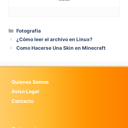
Categorías
Fotografía
¿Cómo leer el archivo en Linux?
Como Hacerse Una Skin en Minecraft
Quienes Somos
Aviso Legal
Contacto