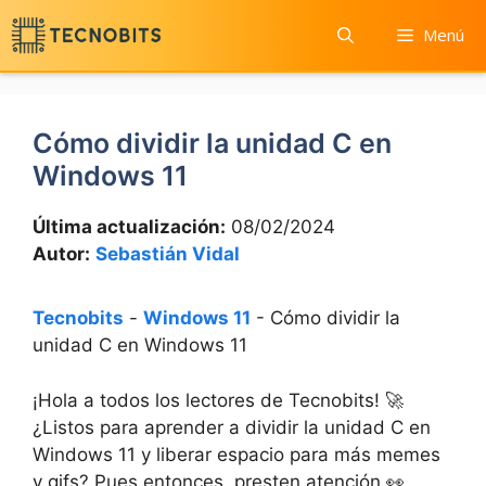
Saltar
Menú
al
contenido
Cómo dividir la unidad C en
Windows 11
Última actualización:
08/02/2024
Autor:
Sebastián Vidal
Tecnobits
-
Windows 11
-
Cómo dividir la
unidad C en Windows 11
¡Hola a todos los lectores de Tecnobits! 🚀
¿Listos para aprender a dividir la unidad C en
Windows 11 y liberar espacio para más memes
y gifs? Pues entonces, presten atención 👀