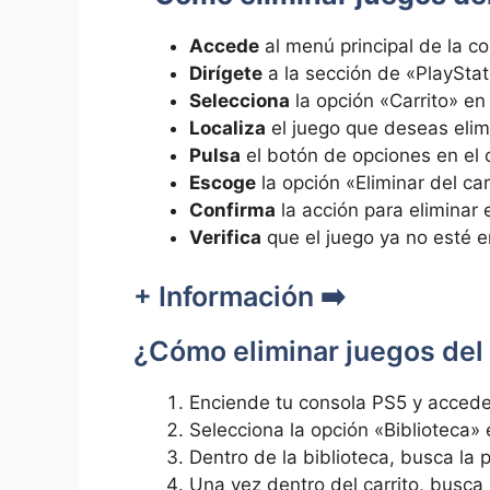
Accede
al menú principal ‍de la c
Dirígete
a la sección​ de «PlayStati
Selecciona
la opción «Carrito» en 
Localiza
el juego que deseas‍ elimi
Pulsa
⁣el botón de opciones en el c
Escoge
la opción «Eliminar del ‍c
Confirma
la acción ‍para ⁢eliminar 
Verifica
que el juego⁢ ya no⁢ esté e
+ Información ➡️
¿Cómo eliminar juegos del 
Enciende tu consola PS5 y accede 
Selecciona la opción «Biblioteca»⁢ en
Dentro de la⁣ biblioteca, busca la​
Una vez dentro del carrito, busca 