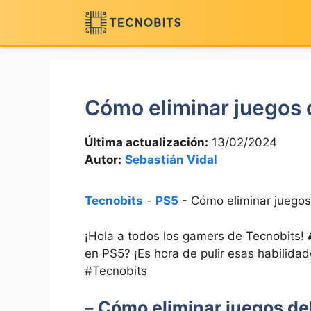
Saltar
al
contenido
Cómo eliminar juegos d
Última actualización:
13/02/2024
Autor:
Sebastián Vidal
Tecnobits
-
PS5
-
Cómo eliminar juegos 
¡Hola ‍a todos‍ los gamers de Tecnobits! ‌
en PS5? ¡Es hora de pulir esas habilidad
#Tecnobits
–
Cómo eliminar juegos del 