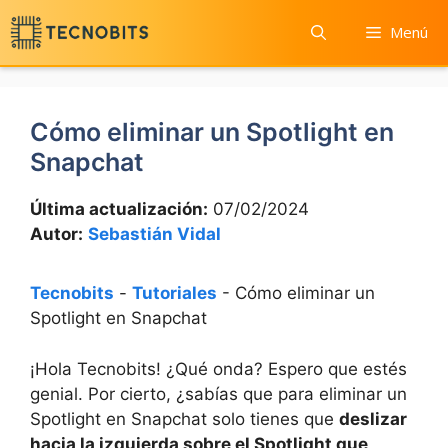
Saltar
Menú
al
contenido
Cómo eliminar un Spotlight en
Snapchat
Última actualización:
07/02/2024
Autor:
Sebastián Vidal
Tecnobits
-
Tutoriales
-
Cómo eliminar un
Spotlight en Snapchat
¡Hola Tecnobits! ¿Qué onda? Espero que estés ​
genial. Por cierto, ¿sabías que‌ para eliminar un
Spotlight‌ en Snapchat​ solo tienes que
deslizar
hacia la ​izquierda sobre el Spotlight que