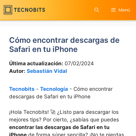
Saltar
Menú
al
contenido
Cómo encontrar descargas de
Safari en tu iPhone
Última actualización:
07/02/2024
Autor:
Sebastián Vidal
Tecnobits
-
Tecnología
-
Cómo encontrar
descargas de Safari en tu iPhone
¡Hola Tecnobits! 🚀 ¿Listo para descargar los
mejores ⁣tips? Por cierto,‍ ¿sabías ⁤que puedes
encontrar las descargas de ⁣Safari en⁤ tu
⁢iPhone
de forma súper sencilla? ¡No te​ pierdas