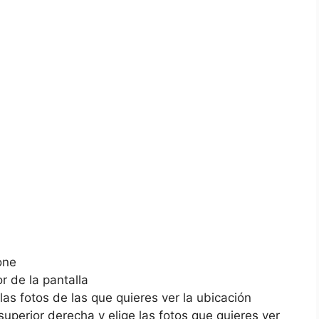
one
r de​ la pantalla
as ⁤fotos⁣ de las que quieres ver ​la ubicación
uperior⁤ derecha y elige las ⁤fotos que quieres ver