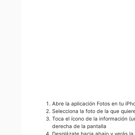
Abre la aplicación Fotos ​en tu iPh
Selecciona la‍ foto de la ⁤que ⁢quie
Toca el ícono de la información (un
⁣derecha de⁢ la ‌pantalla
Desplázate ⁣hacia abajo⁢ y verás⁤ 