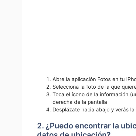
Abre ⁢la aplicación Fotos ‌en ⁣tu iP
Selecciona‍ la foto⁤ de la ​que quie
Toca el ícono de la información ‍(un
derecha de ⁢la pantalla
Desplázate hacia‌ abajo y verás ⁤l
2. ¿Puedo encontrar ⁢la ‌ubi
datos ‌de‌ ubicación?