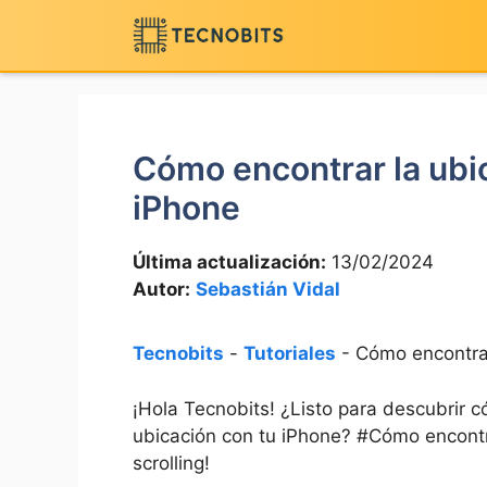
Saltar
al
contenido
Cómo encontrar la ubi
iPhone
Última actualización:
13/02/2024
Autor:
Sebastián Vidal
Tecnobits
-
Tutoriales
-
Cómo encontrar
¡Hola ⁤Tecnobits! ¿Listo para descubrir c
ubicación con tu iPhone? #Cómo encontr
scrolling!