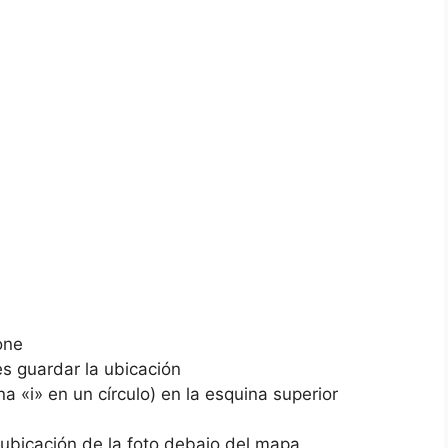
one
res guardar la ubicación
a «i» en⁣ un círculo) en la‌ esquina superior
la ubicación de la foto debajo del mapa